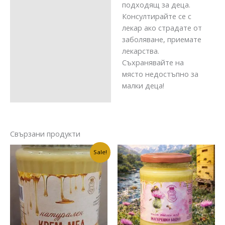
подходящ за деца.
Консултирайте се с
лекар ако страдате от
заболяване, приемате
лекарства.
Съхранявайте на
място недостъпно за
малки деца!
Свързани продукти
Original
Текущата
Sale!
price
цена
was:
е:
€ 38.00
€ 35.50
/
/
74.32 лв..
69.43 лв..