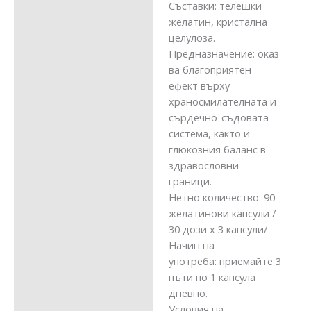
Cъставки: телешки
желатин, кристална
целулоза.
Предназначение: оказ
ва благоприятен
ефект върху
храносмилателната и
сърдечно-съдовата
система, както и
глюкозния баланс в
здравословни
граници.
Нетно количество: 90
желатинови капсули /
30 дози х 3 капсули/
Начин на
употреба: приемайте 3
пъти по 1 капсула
дневно.
Условия на