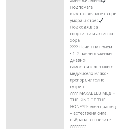
аминокиселини
Подпомага
възстановяването при
умора и стрес
Подходящ за
спортисти и активни
хора
???? Начин на прием
• 1–2 чаени лъжички
дневно•
самостоятелно или с
мед/кисело мляко•
препоръчително
сутрин
???? МАКАВЕЕВ МЕД –
THE KING OF THE
HONEYПчелен прашец
– естествена сила,
събрана от пчелите
????????