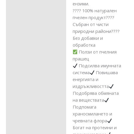
ензими.
???? 100% натурален
пчелен продукт????
Събран от чисти
природни райони????
Без добавки и
обработка
Ползи от пчелния
прашец
Подсилва имунната
система
Повишава
енергията и
издръжливостта
Подобрява обмяната
на веществата
Подпомага
храносмилането и
чревната флора
Богат на протеини и