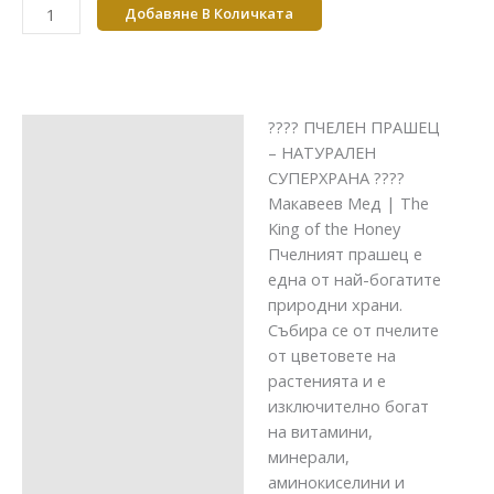
Добавяне В Количката
???? ПЧЕЛЕН ПРАШЕЦ
Описание
– НАТУРАЛЕН
СУПЕРХРАНА ????
Макавеев Мед | The
King of the Honey
Пчелният прашец е
една от най-богатите
природни храни.
Събира се от пчелите
от цветовете на
растенията и е
изключително богат
на витамини,
минерали,
аминокиселини и